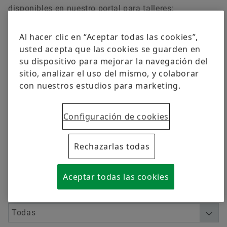
Calidad
Formación
disponibles en nuestro portal para talleres:
www.repxpert.es
.
Programas de proveedores
Cálculo & Asesoramiento
Al hacer clic en “Aceptar todas las cookies”,
Pedir ahora
usted acepta que las cookies se guarden en
Supplier information management
su dispositivo para mejorar la navegación del
sitio, analizar el uso del mismo, y colaborar
con nuestros estudios para marketing.
Filtrar
Configuración de cookies
Rechazarlas todas
Idioma
Aceptar todas las cookies
Categoría de medio