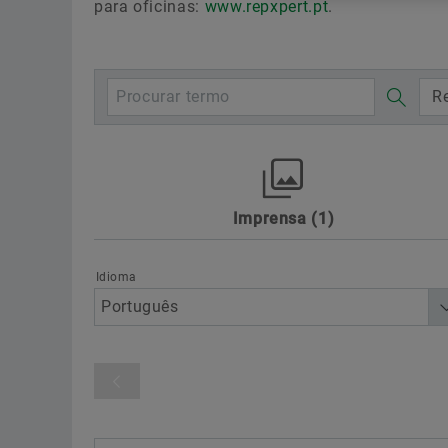
para oficinas:
www.repxpert.pt
.
Re
Imprensa
1
Awards
Desporto motorizado
Di
Sustainability
Technology & Innovat
Idioma
Categoria de produto