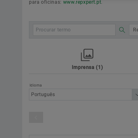
para oficinas:
www.repxpert.pt
.
Re
Imprensa
1
Awards
Desporto motorizado
Di
Sustainability
Technology & Innovat
Idioma
Categoria de produto