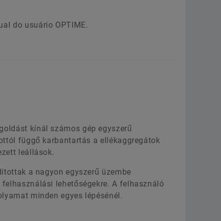
nual do usuário OPTIME.
egoldást kínál számos gép egyszerű
ottól függő karbantartás a ellékaggregátok
zett leállások.
rdítottak a nagyon egyszerű üzembe
 felhasználási lehetőségekre. A felhasználó
folyamat minden egyes lépésénél.