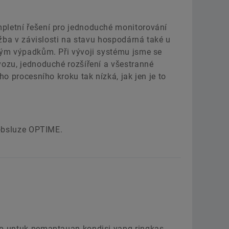
pletní řešení pro jednoduché monitorování
ržba v závislosti na stavu hospodárná také u
ným výpadkům. Při vývoji systému jsme se
vozu, jednoduché rozšíření a všestranné
o procesního kroku tak nízká, jak jen je to
 obsluze OPTIME.
ap untuk pemantauan kondisi yang ringkas