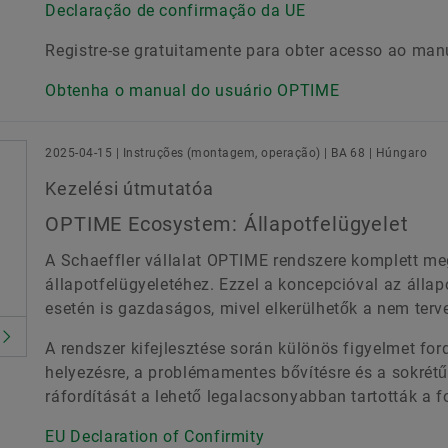
Declaração de confirmação da UE
Registre-se gratuitamente para obter acesso ao ma
Obtenha o manual do usuário OPTIME
2025-04-15 | Instruções (montagem, operação) | BA 68 | Húngaro
Kezelési útmutatóa
OPTIME Ecosystem: Állapotfelügyelet
A Schaeffler vállalat OPTIME rendszere komplett m
állapotfelügyeletéhez. Ezzel a koncepcióval az állap
esetén is gazdaságos, mivel elkerülhetők a nem terve
A rendszer kifejlesztése során különös figyelmet fo
helyezésre, a problémamentes bővítésre és a sokrétű
ráfordítását a lehető legalacsonyabban tartották a 
EU Declaration of Confirmity