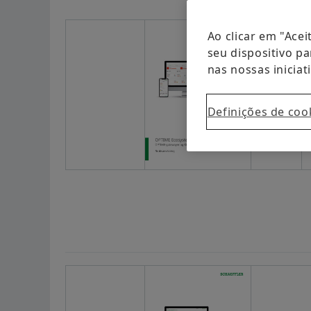
Social News
Ao clicar em "Ace
Datas & Eventos
seu dispositivo pa
nas nossas iniciat
Definições de coo