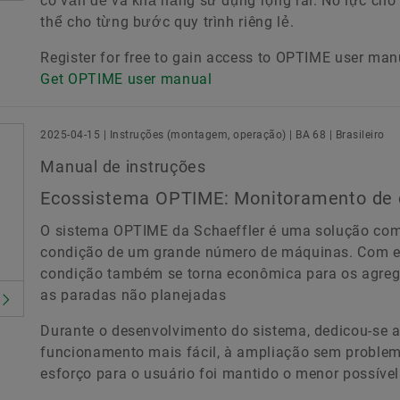
có vấn đề và khả năng sử dụng rộng rãi. Nỗ lực ch
thể cho từng bước quy trình riêng lẻ.
Register for free to gain access to OPTIME user man
Get OPTIME user manual
2025-04-15 | Instruções (montagem, operação) | BA 68 | Brasileiro
Manual de instruções
Ecossistema OPTIME: Monitoramento de 
O sistema OPTIME da Schaeffler é uma solução com
condição de um grande número de máquinas. Com e
condição também se torna econômica para os agregad
as paradas não planejadas
Durante o desenvolvimento do sistema, dedicou-se 
funcionamento mais fácil, à ampliação sem problemas
esforço para o usuário foi mantido o menor possíve