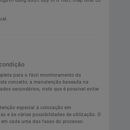
o người dùng được duy trì ở mức thấp nhất có
ual.
condição
pleta para o fácil monitoramento da
ste conceito, a manutenção baseada na
os secundários, visto que é possível evitar
atenção especial à colocação em
 e às várias possibilidades de utilização. O
l em cada uma das fases do processo.