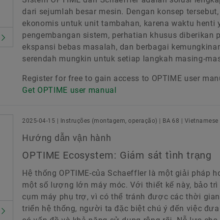
dari sejumlah besar mesin. Dengan konsep tersebut,
ekonomis untuk unit tambahan, karena waktu henti y
pengembangan sistem, perhatian khusus diberikan 
ekspansi bebas masalah, dan berbagai kemungkina
serendah mungkin untuk setiap langkah masing-mas
Register for free to gain access to OPTIME user man
Get OPTIME user manual
2025-04-15 | Instruções (montagem, operação) | BA 68 | Vietnamese
Hướng dẫn vận hành
OPTIME Ecosystem: Giám sát tình trạng
Hệ thống OPTIME-của Schaeffler là một giải pháp ho
một số lượng lớn máy móc. Với thiết kế này, bảo trì
cụm máy phụ trợ, vì có thể tránh được các thời gia
triển hệ thống, người ta đặc biệt chú ý đến việc đ