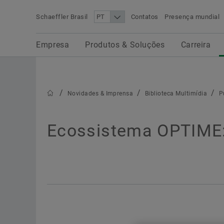
Schaeffler Brasil
Contatos
Presença mundial
Procurar termo
Empresa
Produtos & Soluções
Carreira
Empresa
Produtos & Soluções
Carreira
Novidades & Imprensa
Vista geral
Novidades & Imprensa
Novidades & Imprensa
Biblioteca Multimídia
P
Comunicados de imprensa
Ecossistema OPTIME:
Kits de imprensa
Contatos para a imprensa
Blogs
Biblioteca Multimídia