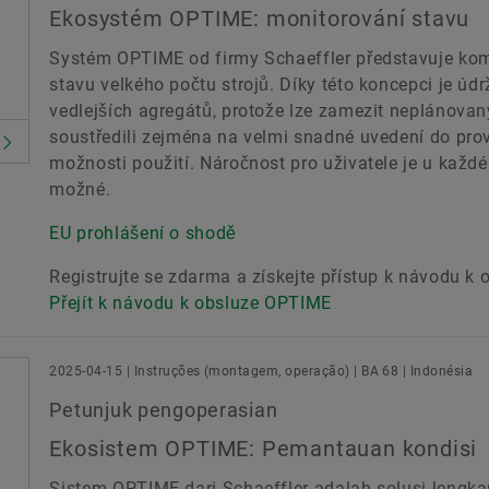
Ekosystém OPTIME: monitorování stavu
Systém OPTIME od firmy Schaeffler představuje kom
stavu velkého počtu strojů. Díky této koncepci je úd
vedlejších agregátů, protože lze zamezit neplánova
soustředili zejména na velmi snadné uvedení do pro
možnosti použití. Náročnost pro uživatele je u každéh
možné.
EU prohlášení o shodě
Registrujte se zdarma a získejte přístup k návodu k
Přejít k návodu k obsluze OPTIME
2025-04-15 | Instruções (montagem, operação) | BA 68 | Indonésia
Petunjuk pengoperasian
Ekosistem OPTIME: Pemantauan kondisi
Sistem OPTIME dari Schaeffler adalah solusi lengk