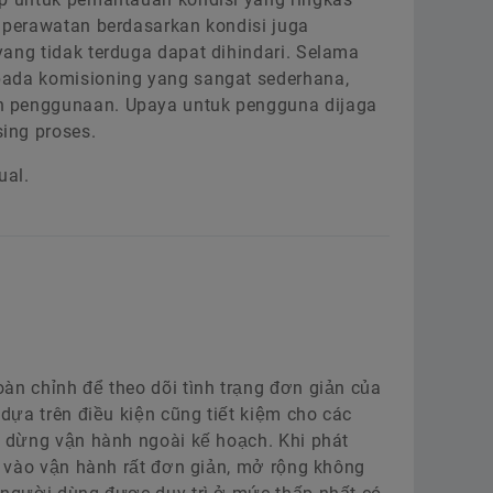
 perawatan berdasarkan kondisi juga
ang tidak terduga dapat dihindari. Selama
pada komisioning yang sangat sederhana,
n penggunaan. Upaya untuk pengguna dijaga
ing proses.
ual.
àn chỉnh để theo dõi tình trạng đơn giản của
 dựa trên điều kiện cũng tiết kiệm cho các
n dừng vận hành ngoài kế hoạch. Khi phát
ưa vào vận hành rất đơn giản, mở rộng không