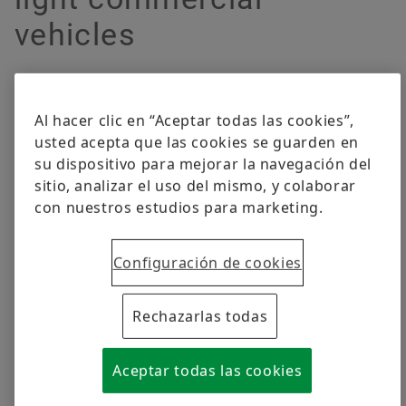
Compliance
Soluciones digitales
Fechas & Eventos
vehicles
Protección de la marca
Pedir ahora
For fast and easy repair of light commercial
vehicles, we offer a wide range of products for
Al hacer clic en “Aceptar todas las cookies”,
transmission, engine, and chassis. Our
usted acepta que las cookies se guarden en
dependable repair solutions and spare parts
su dispositivo para mejorar la navegación del
make installation uncomplicated and shorten
sitio, analizar el uso del mismo, y colaborar
expensive downtimes. Because our passenger
con nuestros estudios para marketing.
car products also apply to light commercial
vehicles, you will also find them in the
Configuración de cookies
passenger car segment.
Rechazarlas todas
Aceptar todas las cookies
Click here to find our passenger car products