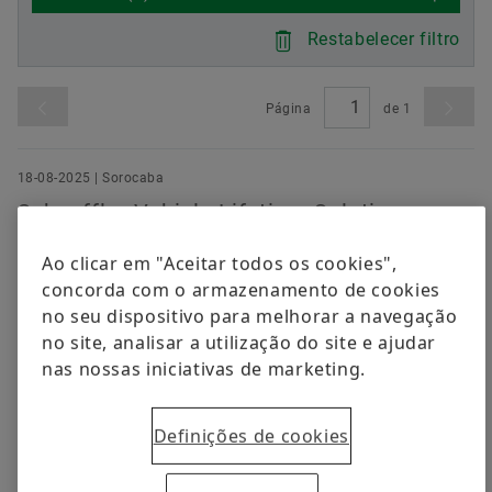
Compliance
Maquinaria especial
Social News
Restabelecer filtro
Soluções digitais
Datas & Eventos
Pedir agora
Página
de
1
Proteção da marca
18-08-2025 | Sorocaba
Schaeffler Vehicle Lifetime Solutions
inaugura nova instalação no Brasil
Ao clicar em "Aceitar todos os cookies",
Evento de inauguração com os principais
concorda com o armazenamento de cookies
stakeholders celebra seu Centro Logístico Central em
no seu dispositivo para melhorar a navegação
Porto Feliz – São Paulo • Instalação de última
no site, analisar a utilização do site e ajudar
geração inclui escritório, armazém, centro de
nas nossas iniciativas de marketing.
montagem e distribuição. • Nova operação permite
crescimento dos negócios de pós-venda e portfólio de
Definições de cookies
produtos
Download