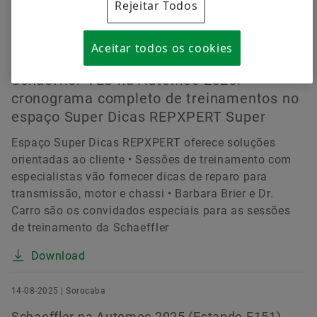
Rejeitar Todos
14-08-2025 | Sorocaba
Aceitar todos os cookies
Treinamentos Super Dicas
Schaeffler VLS na Automec 2025:
cronograma completo de treinamentos no
espaço Super Dicas REPXPERT Super
Espaço Super Dicas REPXPERT oferece soluções
orientadas ao cliente • Sessões de treinamento com
especialistas vão fornecer dicas de reparo para
transmissão, motor e chassi • Barbara Brier e Dr.
Carro são os convidados especiais para as sessões
de treinamento da Schaeffler
Download
14-08-2025 | Sorocaba
Schaeffler na Automec 2025 (Estande E151)