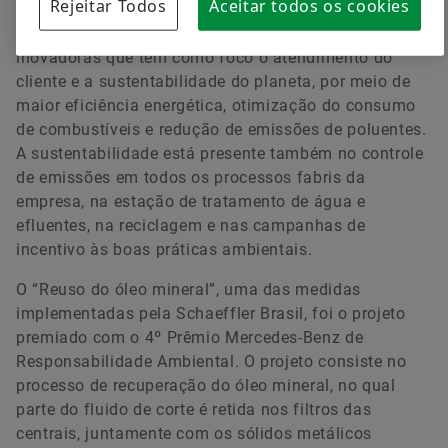
Rejeitar Todos
Aceitar todos os cookies
A Schaeffler desenvolve novas tecnologias e soluções
inovadoras que têm como foco o atendimento do
cliente e a sustentabilidade do planeta, por meio de
maior eficiência energética, otimização do consumo
de combustíveis e redução de emissões de poluentes.
A sustentabilidade está presente também no controle
de emissões em todos os processos fabris da
empresa, na estação de tratamento de água e
efluentes, na reciclagem e nas campanhas de
incentivo às boas práticas ambientais.
O “Reuso do óleo mineral”, uma das medidas
implementadas pela Schaeffler Brasil, foi o projeto
premiado com o 4º Prêmio Mercedes-Benz de
Responsabilidade Ambiental. O projeto consiste no
processo de recuperação do óleo mineral, no qual
parte do fluido de corte é retida nos filtros das
centrais, juntamente com os sólidos metálicos